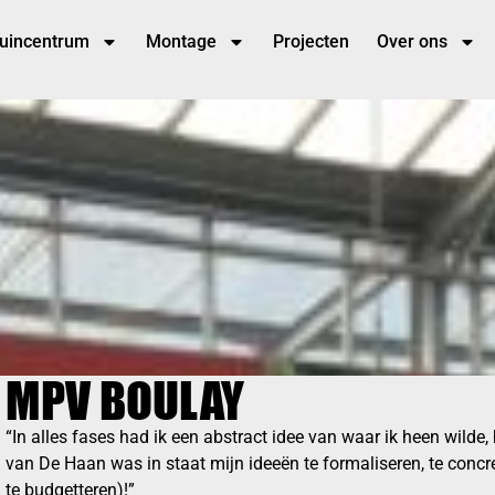
tuincentrum
Montage
Projecten
Over ons
MPV BOULAY
“In alles fases had ik een abstract idee van waar ik heen wilde,
van De Haan was in staat mijn ideeën te formaliseren, te concre
te budgetteren)!”